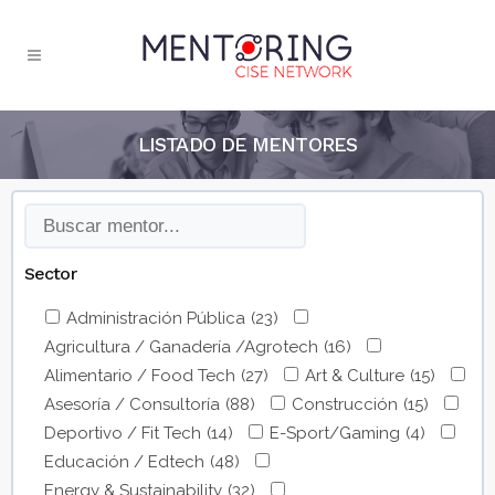
LISTADO DE MENTORES
Sector
Administración Pública
(23)
Agricultura / Ganadería /Agrotech
(16)
Alimentario / Food Tech
(27)
Art & Culture
(15)
Asesoría / Consultoría
(88)
Construcción
(15)
Deportivo / Fit Tech
(14)
E-Sport/Gaming
(4)
Educación / Edtech
(48)
Energy & Sustainability
(32)