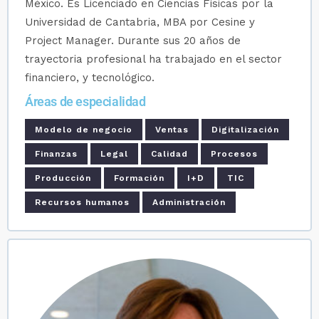
México. Es Licenciado en Ciencias Físicas por la
Universidad de Cantabria, MBA por Cesine y
Project Manager. Durante sus 20 años de
trayectoria profesional ha trabajado en el sector
financiero, y tecnológico.
Áreas de especialidad
Modelo de negocio
Ventas
Digitalización
Finanzas
Legal
Calidad
Procesos
Producción
Formación
I+D
TIC
Recursos humanos
Administración