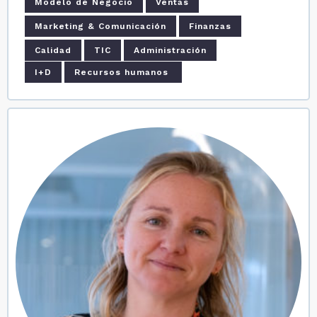
Modelo de Negocio
Ventas
Marketing & Comunicación
Finanzas
Calidad
TIC
Administración
I+D
Recursos humanos