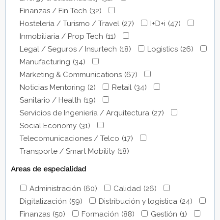
Finanzas / Fin Tech
(32)
Hostelería / Turismo / Travel
(27)
I+D+i
(47)
Inmobiliaria / Prop Tech
(11)
Legal / Seguros / Insurtech
(18)
Logistics
(26)
Manufacturing
(34)
Marketing & Communications
(67)
Noticias Mentoring
(2)
Retail
(34)
Sanitario / Health
(19)
Servicios de Ingeniería / Arquitectura
(27)
Social Economy
(31)
Telecomunicaciones / Telco
(17)
Transporte / Smart Mobility
(18)
Areas de especialidad
Administración
(60)
Calidad
(26)
Digitalización
(59)
Distribución y logística
(24)
Finanzas
(50)
Formación
(88)
Gestión
(1)