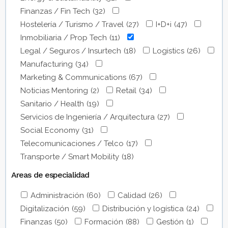
Finanzas / Fin Tech
(32)
Hostelería / Turismo / Travel
(27)
I+D+i
(47)
Inmobiliaria / Prop Tech
(11)
Legal / Seguros / Insurtech
(18)
Logistics
(26)
Manufacturing
(34)
Marketing & Communications
(67)
Noticias Mentoring
(2)
Retail
(34)
Sanitario / Health
(19)
Servicios de Ingeniería / Arquitectura
(27)
Social Economy
(31)
Telecomunicaciones / Telco
(17)
Transporte / Smart Mobility
(18)
Areas de especialidad
Administración
(60)
Calidad
(26)
Digitalización
(59)
Distribución y logística
(24)
Finanzas
(50)
Formación
(88)
Gestión
(1)