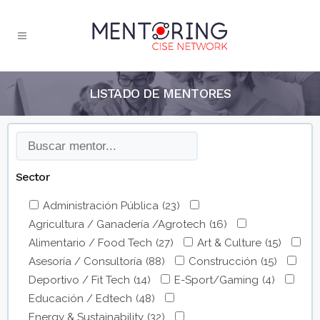
LISTADO DE MENTORES
Sector
Administración Pública
(23)
Agricultura / Ganadería /Agrotech
(16)
Alimentario / Food Tech
(27)
Art & Culture
(15)
Asesoría / Consultoría
(88)
Construcción
(15)
Deportivo / Fit Tech
(14)
E-Sport/Gaming
(4)
Educación / Edtech
(48)
Energy & Sustainability
(32)